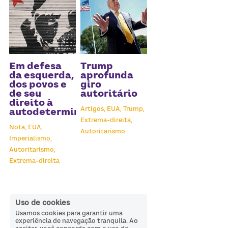
Em defesa
Trump
da esquerda,
aprofunda
dos povos e
giro
de seu
autoritário
direito à
Artigos,
EUA,
Trump,
autodeterminação
Extrema-direita,
Nota,
EUA,
Autoritarismo
Imperialismo,
Autoritarismo,
Extrema-direita
Uso de cookies
Usamos cookies para garantir uma
experiência de navegação tranquila. Ao