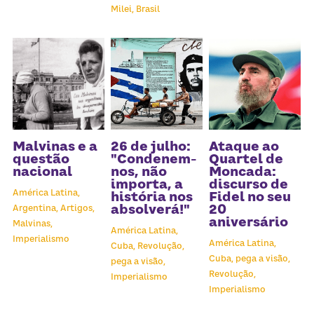
Milei,
Brasil
Malvinas e a
26 de julho:
Ataque ao
questão
"Condenem-
Quartel de
nacional
nos, não
Moncada:
importa, a
discurso de
América Latina,
história nos
Fidel no seu
absolverá!"
20
Argentina,
Artigos,
aniversário
Malvinas,
América Latina,
Imperialismo
América Latina,
Cuba,
Revolução,
Cuba,
pega a visão,
pega a visão,
Revolução,
Imperialismo
Imperialismo