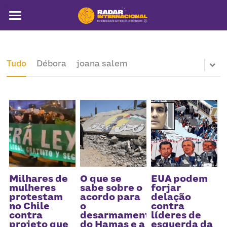
Sobre
Colunistas
Tudo
Débora
joana salem
América Latina
Notícias
Artigos
Pega a visão
Busca
Milhares de
O que se
EUA podem
mulheres
sabe sobre o
forjar
protestam
acordo para
delação
no Chile
o
contra
contra
desarmamento
líderes de
projeto que
do Hamas e a
esquerda da