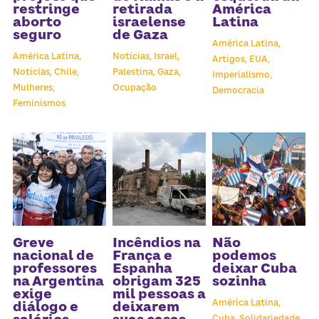
Receba atualizações
restringe
retirada
América
aborto
israelense
Latina
seguro
de Gaza
América Latina,
América Latina,
Notícias,
Israel,
Artigos,
EUA,
Notícias,
Chile,
Palestina,
Gaza,
Imperialismo,
Mulheres,
Ocupação
Democracia
Feminismos
Greve
Incêndios na
Não
nacional de
França e
podemos
professores
Espanha
deixar Cuba
na Argentina
obrigam 325
sozinha
exige
mil pessoas a
América Latina,
diálogo e
deixarem
Cuba,
Solidariedade,