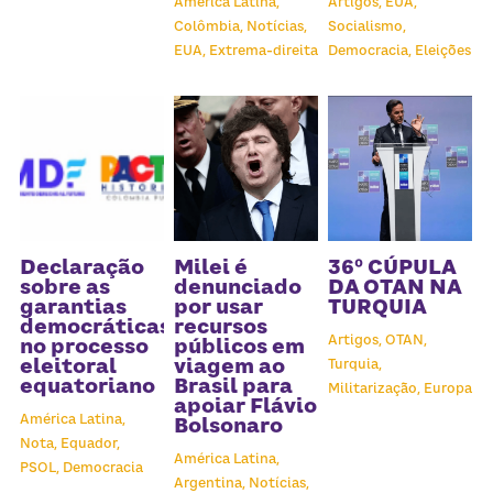
América Latina,
Artigos,
EUA,
Colômbia,
Notícias,
Socialismo,
EUA,
Extrema-direita
Democracia,
Eleições
Declaração
Milei é
36º CÚPULA
sobre as
denunciado
DA OTAN NA
garantias
por usar
TURQUIA
democráticas
recursos
Artigos,
OTAN,
no processo
públicos em
eleitoral
viagem ao
Turquia,
equatoriano
Brasil para
Militarização,
Europa
apoiar Flávio
América Latina,
Bolsonaro
Nota,
Equador,
América Latina,
PSOL,
Democracia
Argentina,
Notícias,