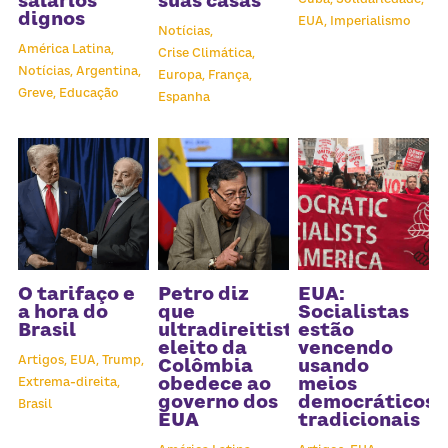
salários
suas casas
dignos
EUA,
Imperialismo
Notícias,
América Latina,
Crise Climática,
Notícias,
Argentina,
Europa,
França,
Greve,
Educação
Espanha
O tarifaço e
Petro diz
EUA:
a hora do
que
Socialistas
Brasil
ultradireitista
estão
eleito da
vencendo
Artigos,
EUA,
Trump,
Colômbia
usando
obedece ao
meios
Extrema-direita,
governo dos
democráticos
Brasil
EUA
tradicionais