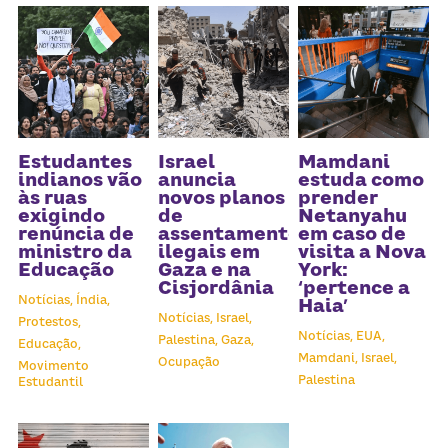
Estudantes
Israel
Mamdani
indianos vão
anuncia
estuda como
às ruas
novos planos
prender
exigindo
de
Netanyahu
renúncia de
assentamentos
em caso de
ministro da
ilegais em
visita a Nova
Educação
Gaza e na
York:
Cisjordânia
‘pertence a
Notícias,
Índia,
Haia’
Notícias,
Israel,
Protestos,
Notícias,
EUA,
Palestina,
Gaza,
Educação,
Mamdani,
Israel,
Ocupação
Movimento
Palestina
Estudantil