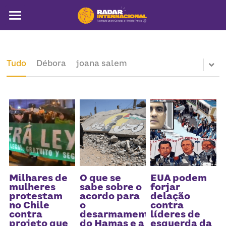
Sobre
Colunistas
Tudo
Débora
joana salem
América Latina
Notícias
Artigos
Pega a visão
Busca
Milhares de
O que se
EUA podem
mulheres
sabe sobre o
forjar
protestam
acordo para
delação
no Chile
o
contra
contra
desarmamento
líderes de
projeto que
do Hamas e a
esquerda da