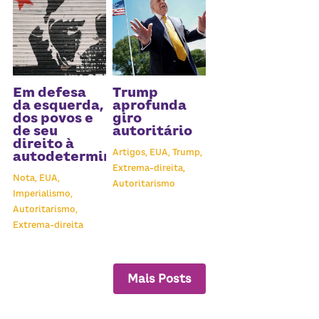
Em defesa
Trump
da esquerda,
aprofunda
dos povos e
giro
de seu
autoritário
direito à
Artigos,
EUA,
Trump,
autodeterminação
Extrema-direita,
Nota,
EUA,
Autoritarismo
Imperialismo,
Autoritarismo,
Extrema-direita
Mais Posts