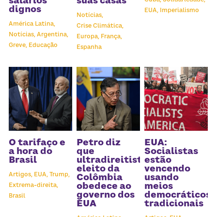
salários
suas casas
dignos
EUA,
Imperialismo
Notícias,
América Latina,
Crise Climática,
Notícias,
Argentina,
Europa,
França,
Greve,
Educação
Espanha
O tarifaço e
Petro diz
EUA:
a hora do
que
Socialistas
Brasil
ultradireitista
estão
eleito da
vencendo
Artigos,
EUA,
Trump,
Colômbia
usando
obedece ao
meios
Extrema-direita,
governo dos
democráticos
Brasil
EUA
tradicionais