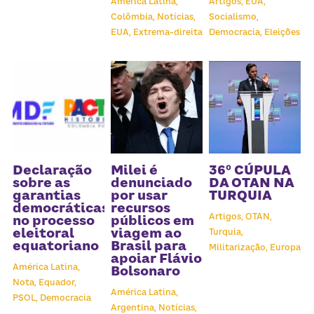
América Latina,
Artigos,
EUA,
Colômbia,
Notícias,
Socialismo,
EUA,
Extrema-direita
Democracia,
Eleições
Declaração
Milei é
36º CÚPULA
sobre as
denunciado
DA OTAN NA
garantias
por usar
TURQUIA
democráticas
recursos
Artigos,
OTAN,
no processo
públicos em
eleitoral
viagem ao
Turquia,
equatoriano
Brasil para
Militarização,
Europa
apoiar Flávio
América Latina,
Bolsonaro
Nota,
Equador,
América Latina,
PSOL,
Democracia
Argentina,
Notícias,