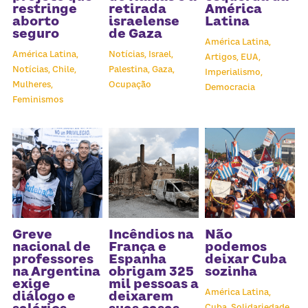
Receba atualizações
restringe
retirada
América
aborto
israelense
Latina
seguro
de Gaza
América Latina,
América Latina,
Notícias,
Israel,
Artigos,
EUA,
Notícias,
Chile,
Palestina,
Gaza,
Imperialismo,
Mulheres,
Ocupação
Democracia
Feminismos
Greve
Incêndios na
Não
nacional de
França e
podemos
professores
Espanha
deixar Cuba
na Argentina
obrigam 325
sozinha
exige
mil pessoas a
América Latina,
diálogo e
deixarem
Cuba,
Solidariedade,