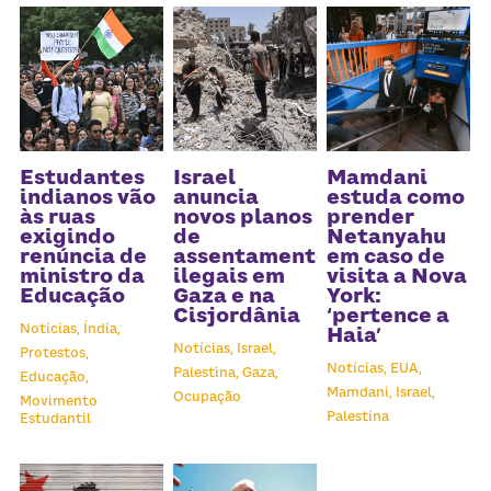
Estudantes
Israel
Mamdani
indianos vão
anuncia
estuda como
às ruas
novos planos
prender
exigindo
de
Netanyahu
renúncia de
assentamentos
em caso de
ministro da
ilegais em
visita a Nova
Educação
Gaza e na
York:
Cisjordânia
‘pertence a
Notícias,
Índia,
Haia’
Notícias,
Israel,
Protestos,
Notícias,
EUA,
Palestina,
Gaza,
Educação,
Mamdani,
Israel,
Ocupação
Movimento
Palestina
Estudantil