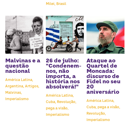
Milei,
Brasil
Malvinas e a
26 de julho:
Ataque ao
questão
"Condenem-
Quartel de
nacional
nos, não
Moncada:
importa, a
discurso de
América Latina,
história nos
Fidel no seu
absolverá!"
20
Argentina,
Artigos,
aniversário
Malvinas,
América Latina,
Imperialismo
América Latina,
Cuba,
Revolução,
Cuba,
pega a visão,
pega a visão,
Revolução,
Imperialismo
Imperialismo